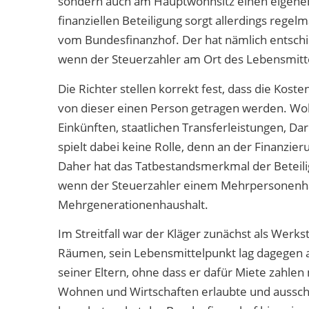
sondern auch am Hauptwohnsitz einen eigenen 
finanziellen Beteiligung sorgt allerdings reg
vom Bundesfinanzhof. Der hat nämlich entschied
wenn der Steuerzahler am Ort des Lebensmitte
Die Richter stellen korrekt fest, dass die Kos
von dieser einen Person getragen werden. Woh
Einkünften, staatlichen Transferleistungen, Da
spielt dabei keine Rolle, denn an der Finanzier
Daher hat das Tatbestandsmerkmal der Beteil
wenn der Steuerzahler einem Mehrpersonenhau
Mehrgenerationenhaushalt.
Im Streitfall war der Kläger zunächst als Werk
Räumen, sein Lebensmittelpunkt lag dagegen 
seiner Eltern, ohne dass er dafür Miete zahl
Wohnen und Wirtschaften erlaubte und ausschl