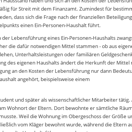
Hausstand haben und sich an den Kosten der Lebensführun
elmäßig für Streit mit dem Finanzamt. Zumindest für best
en, dass sich die Frage nach der finanziellen Beteiligung
lpunkts einen Ein-Personen-Haushalt führt.
ten der Lebensführung eines Ein-Personen-Haushalts zwangs
er die dafür notwendigen Mittel stammen - ob aus eigen
rlehen, Unterhaltsleistungen oder familiären Geldgeschen
ung des eigenen Haushalts ändert die Herkunft der Mittel 
igung an den Kosten der Lebensführung nur dann Bedeutu
shalt angehört, beispielsweise einem
student und später als wissenschaftlicher Mitarbeiter täti
am Wohnort der Eltern. Dort bewohnte er sämtliche Räu
en musste. Weil die Wohnung im Obergeschoss der Größe u
ießlich vom Kläger bewohnt wurde, während die Eltern a