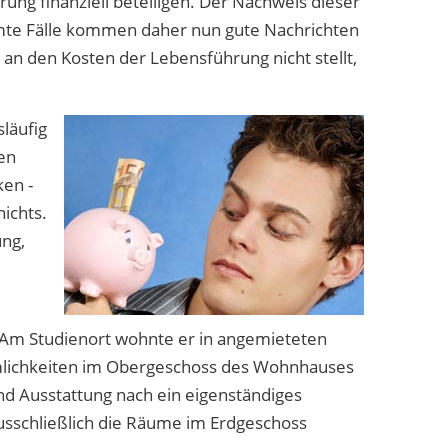
g finanziell beteiligen. Der Nachweis dieser
immte Fälle kommen daher nun gute Nachrichten
 an den Kosten der Lebensführung nicht stellt,
läufig
en
ken -
nichts.
ng,
g. Am Studienort wohnte er in angemieteten
mlichkeiten im Obergeschoss des Wohnhauses
nd Ausstattung nach ein eigenständiges
usschließlich die Räume im Erdgeschoss